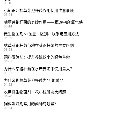
03-10
小知识：枯草芽孢杆菌农用使用注意事项
06-24
枯草芽孢杆菌的奇妙作用——肠道中的“氧气侠”
05-14
微生物菌剂 vs菌肥：区别、联系与应用方法
05-29
枯草芽孢杆菌与地衣芽孢杆菌的主要区别
08-28
饲料发酵剂：提升养殖效率的绿色革命
04-01
为什么芽孢杆菌在水产养殖中使用量大？
03-21
为什么称枯草芽孢杆菌为“万能菌”？
04-22
农用微生物菌剂，花小钱解决大问题
04-20
饲料发酵剂常用的菌种有哪些？
02-04